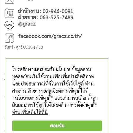
สำนักงาน : 02-946-0091
ฝ่ายขาย : 063-525-7489
@gracz
facebook.com/gracz.co.th/
จันทร์ - ศุกร์ 08:30-17:30
เกี่ยวกับเรา
บริการลูกค้า
โปรดศึกษาและยอมรับนโยบายข้อมูลส่วน
เกี่ยวกับเรา
วิธีสั่งซื้อสินค้า
บุคคลก่อนเริ่มใช้งาน เพื่อเพิ่มประสิทธิภาพ
โปรโมชั่น
แจ้งการโอนเงิน
และประสบการณ์ที่ดีในการใช้เว็บไซต์ ท่าน
ติดต่อเรา
คำถามที่พบบ่อย
สามารถศึกษารายละเอียดการใช้คุกกี้ได้ที่
สินค้าลดราคา
วิธีจัดส่งสินค้า
“นโยบายการใช้คุกกี้” และสามารถเลือกตั้งค่า
ยินยอมการใช้คุกกี้ได้โดยคลิก “การตั้งค่าคุกกี้”
ติดตามเรา
อ่านเพิ่มเติมได้ที่นี่
Become Our Fan For More Exclusive Discount
ยอมรับ